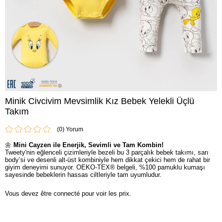
Minik Civcivim Mevsimlik Kız Bebek Yelekli Üçlü
Takım
(0)
🌼
Mini Cayzen ile Enerjik, Sevimli ve Tam Kombin!
Tweety'nin eğlenceli çizimleriyle bezeli bu 3 parçalık bebek takımı, sarı
body’si ve desenli alt-üst kombiniyle hem dikkat çekici hem de rahat bir
giyim deneyimi sunuyor. OEKO-TEX® belgeli, %100 pamuklu kumaşı
sayesinde bebeklerin hassas ciltleriyle tam uyumludur.
Vous devez être connecté pour voir les prix.